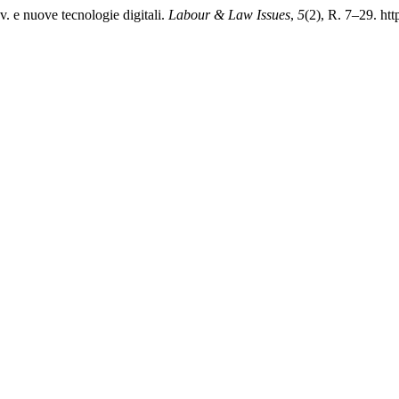
v. e nuove tecnologie digitali.
Labour & Law Issues
,
5
(2), R. 7–29. ht