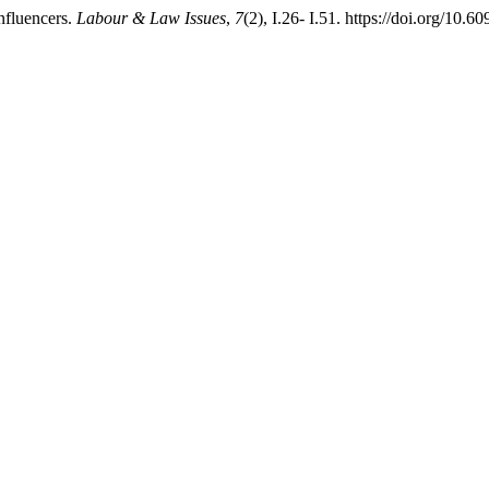
influencers.
Labour & Law Issues
,
7
(2), I.26- I.51. https://doi.org/10.