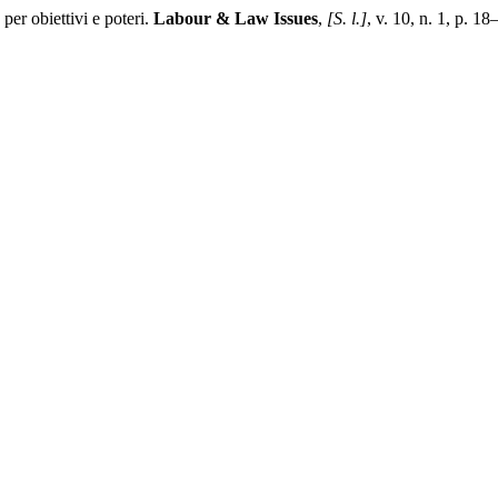
er obiettivi e poteri.
Labour & Law Issues
,
[S. l.]
, v. 10, n. 1, p. 