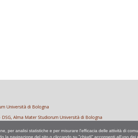
m Università di Bologna
 – DSG, Alma Mater Studiorum Università di Bologna
ione, per analisi statistiche e per misurare l'efficacia delle attività di co
s
o la navigazione del sito o cliccando su "chiudi" acconsenti all'uso dei 