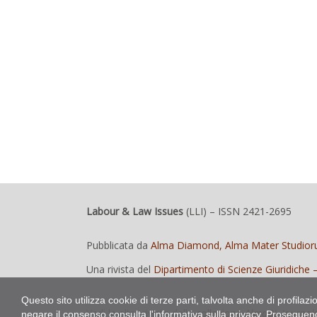
Labour & Law Issues
(LLI)
– ISSN 2421-2695
Pubblicata da
Alma Diamond, Alma Mater Studioru
Una rivista del
Dipartimento di Scienze Giuridiche
Questo sito utilizza cookie di terze parti, talvolta anche di profilaz
Vedi le altre riviste della
collezione
AlmaDL Journal
negare il consenso consulta
l'informativa sulla privacy
. Proseguend