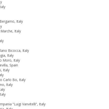
ly
taly
 Bergamo, Italy
ly
 Marche, Italy
aly
ilano Bicocca, Italy
gia, Italy
do Moro, Italy
villa, Spain
, Italy
aly
no Carlo Bo, Italy
o, Italy
taly
taly
pania “Luigi Vanvitelli”, Italy
ia, Italy