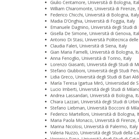
Giulio Centamore, Università di Bologna, Ita
William Chiaromonte, Università di Firenze, I
Federico Chicchi, Università di Bologna, Italy
Madia D’Onghia, Università di Foggia, Italy
Emanuele Dagnino, Università degli Studi di
Gisella De Simone, Università di Genova, Ita
Antonio Di Stasi, Università Politecnica delle
Claudia Faleri, Università di Siena, Italy
Gian Maria Farnelli, Università di Bologna, It
Anna Fenoglio, Università di Torino, Italy
Lorenzo Giasanti, Università degli Studi di M
Stefano Giubboni, Università degli Studi Peru
Lidia Greco, Università degli Studi di Bari Al
María Teresa Igartua Miró, Universidad de Se
Lucio Imberti, Università degli Studi di Milano
Andrea Lassandari, Università di Bologna, It
Chiara Lazzari, Università degli Studi di Urbi
Stefano Liebman, Università Bocconi di Milan
Federico Martelloni, Università di Bologna, I
Maria Paola Monaco, Università di Firenze, I
Marina Nicolosi, Università di Palermo, Italy
Valeria Nuzzo, Università degli Studi della Cam
Veronica Papa, Università degli Studi di Catan