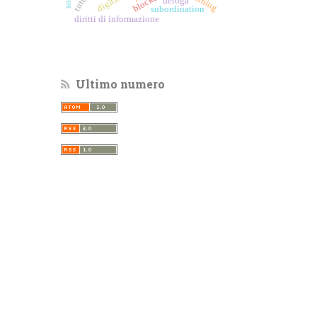
tutele
deroga
subordination
diritti di informazione
Ultimo numero