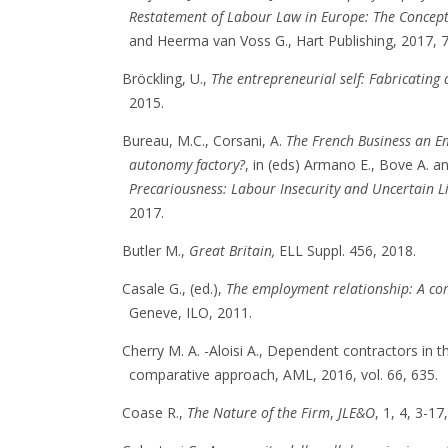
Restatement of Labour Law in Europe: The Concep
and Heerma van Voss G., Hart Publishing, 2017, 
Bröckling, U.,
The entrepreneurial self: Fabricating 
2015.
Bureau, M.C., Corsani, A.
The French Business an E
autonomy factory?
, in (eds) Armano E., Bove A. a
Precariousness: Labour Insecurity and Uncertain L
2017.
Butler M.,
Great Britain,
ELL Suppl. 456, 2018.
Casale G., (ed.),
The employment relationship: A co
Geneve, ILO, 2011.
Cherry M. A. -Aloisi A., Dependent contractors in 
comparative approach, AML, 2016, vol. 66, 635.
Coase R.,
The Nature of the Firm
,
JLE&O
, 1, 4, 3-17