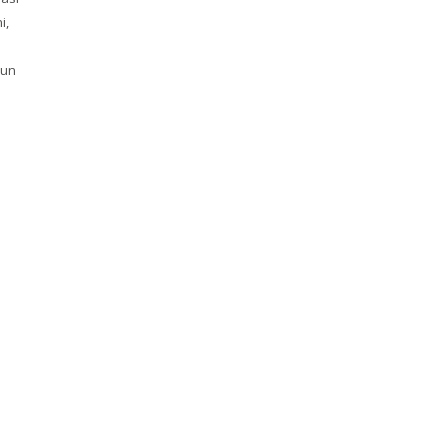
i,
o
 un