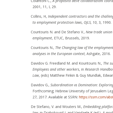
Colantoni C.,
A proposito delle collaborazioni coord
2001, 11, I, 29.
Collins, H,
Independent contractors and the challenge
to employment protection laws
,
OJLS, 10
, 3, 1990.
Countouris N. and De Stefano V.,
New trade union 
employment
, ETUC, Brussels, 2019.
Countouris N.,
The Changing law of the employment
analyses in the European context,
Ashgate, 2016.
Davidov G. Freedland M. and Kountouris N.,
The su
Employees and other workers
, in
Research Handbo
Law
, (eds) Matthew Finkin & Guy Mundlak, Edwar
Davidov G.,
Subordination vs Domination: Exploring
Forthcoming; Hebrew University of Jerusalem Le
27, 2017. Available at SSRN:
https://ssrn.com/ab
De Stefano, V. and Wouters M.,
Embedding platfor
law,
in Drahokoupil J. and Vandaele K (ed.),
A mod