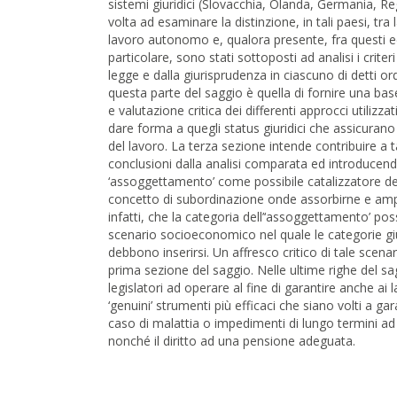
sistemi giuridici (Slovacchia, Olanda, Germania, Reg
volta ad esaminare la distinzione, in tali paesi, tr
lavoro autonomo e, qualora presente, fra questi ed
particolare, sono stati sottoposti ad analisi i criteri d
legge e dalla giurisprudenza in ciascuno di detti ord
questa parte del saggio è quella di fornire una ba
e valutazione critica dei differenti approcci utilizzat
dare forma a quegli status giuridici che assicurano 
del lavoro. La terza sezione intende contribuire a t
conclusioni dalla analisi comparata ed introducend
‘assoggettamento’ come possibile catalizzatore del
concetto di subordinazione onde assorbirne e amplia
infatti, che la categoria dell’‘assoggettamento’ poss
scenario socioeconomico nel quale le categorie g
debbono inserirsi. Un affresco critico di tale scenari
prima sezione del saggio. Nelle ultime righe del sag
legislatori ad operare al fine di garantire anche ai
‘genuini’ strumenti più efficaci che siano volti a ga
caso di malattia o impedimenti di lungo termini a
nonché il diritto ad una pensione adeguata.