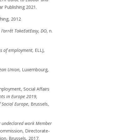
ar Publishing 2021.
shing, 2012
 l’arrêt TakeEatEasy
,
DO
, n.
ms of employment,
ELLJ,
pean Union
, Luxembourg,
ployment, Social Affairs
ts in Europe 2019,
f Social Europe
, Brussels,
ng undeclared work Member
ommission, Directorate-
ion, Brussels, 2017.