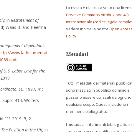
La rivista è rilasciata sotto una licen
Creative Commons Attribuzione 4.0
ly,
in
Restatement of
Internazionale
(
codice legale comple
ed) Waas B. and Heerma
Vedere inoltre la nostra
Open Acces
Policy
.
onomiquement dépendant:
http://www.ladocumentati
Metadati
000694.pdf
.
 U.S. Labor Law for the
 2019.
Tutti i metadati dei materiali pubblicat
ordinato, LD
, 1987, 41;
sono rilasciati in pubblico dominio e
possono essere utilizzati da ognuno
 Suppl. 414, Wolters
qualsiasi scopo. Questi includono i
riferimenti bibliografici.
 in
LLI
, 2019, 5, 2.
I metadati – riferimenti bibliografici in
 The Position in the UK
, in
– possono essere riutilizzati in quals