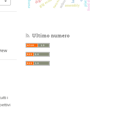
gig economy
assembly
Ultimo numero
view
utti i
pettivi