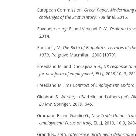
European Commission,
Green Paper,
Modernising 
challenges of the 21st century
, 708 final, 2016.
Favennec-Hery, F. and Verkindt P.-Y.,
Droit du trava
2014.
Foucault, M.
The Birth of Biopolitics: Lectures at t
1979
, Palgrave Macmillan, 2008 [1979].
Freedland M. and Dhorajiwala H.,
UK response to n
for new form of employment
,
ELLJ
, 2019,10, 3, 281
Freedland M.,
The Contract of Employment,
Oxford,
Giubboni S
. Worker,
in Bartolini and others (ed),
Di
Eu law
, Springer, 2019, 645.
Gramano E. and Gaudio G.,
New Trade Union strate
employment: Focus on Italy
, ELLJ, 2019, 10,3, 240
Grandi B.,
Fatti, categorie e diritti nella definizion