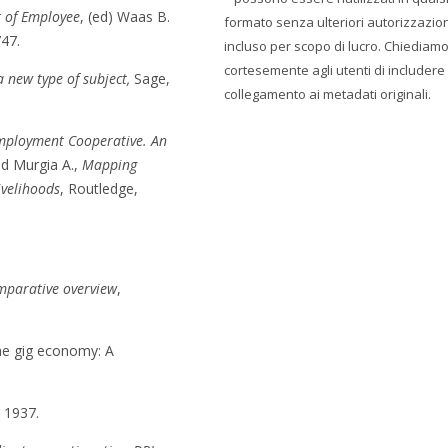
t of Employee
, (ed) Waas B.
formato senza ulteriori autorizzazion
747.
incluso per scopo di lucro. Chiediam
cortesemente agli utenti di includere
a new type of subject,
Sage,
collegamento ai metadati originali.
mployment Cooperative. An
nd Murgia A.,
Mapping
ivelihoods
, Routledge,
mparative overview
,
the gig economy: A
, 1937.