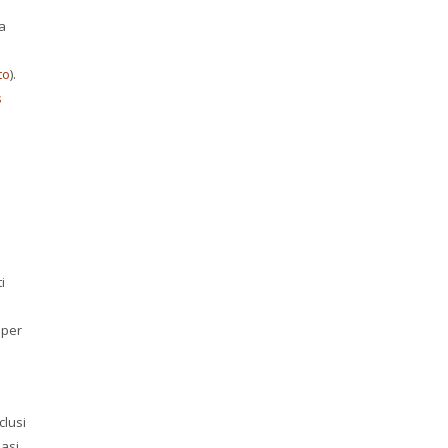
za
to
).
s
i
 per
clusi
iasi