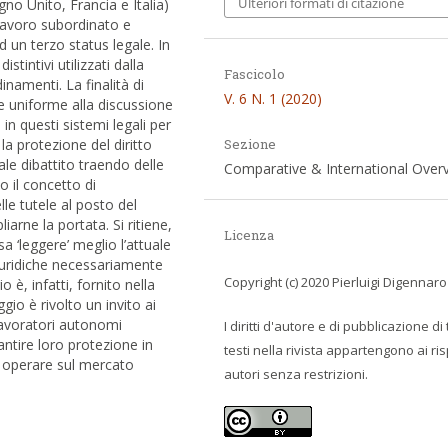
Ulteriori formati di citazione
no Unito, Francia e Italia)
a lavoro subordinato e
 un terzo status legale. In
istintivi utilizzati dalla
Fascicolo
inamenti. La finalità di
V. 6 N. 1 (2020)
se uniforme alla discussione
i in questi sistemi legali per
Sezione
la protezione del diritto
ale dibattito traendo delle
Comparative & International Over
o il concetto di
le tutele al posto del
rne la portata. Si ritiene,
Licenza
a ‘leggere’ meglio l’attuale
iuridiche necessariamente
Copyright (c) 2020 Pierluigi Digennaro
o è, infatti, fornito nella
gio è rivolto un invito ai
 lavoratori autonomi
I diritti d'autore e di pubblicazione di t
rantire loro protezione in
testi nella rivista appartengono ai ris
d operare sul mercato
autori senza restrizioni.