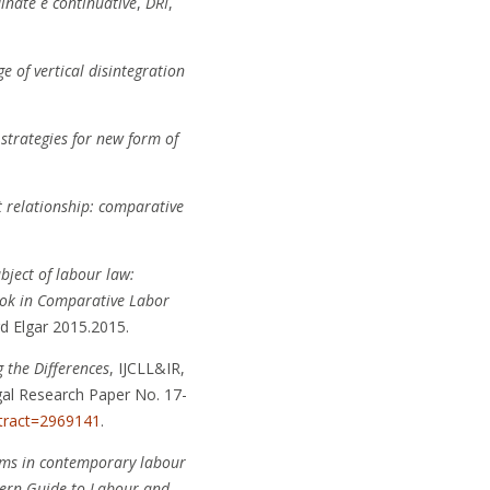
inate e continuative
,
DRI
,
 of vertical disintegration
strategies for new form of
 relationship: comparative
bject of labour law:
ok in Comparative Labor
d Elgar 2015.2015.
 the Differences
, IJCLL&IR,
gal Research Paper No. 17-
stract=2969141
.
ms in contemporary labour
ern
Guide to Labour and