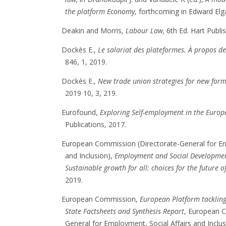
the platform Economy
, forthcoming in Edward Elg
Deakin and Morris,
Labour Law,
6th Ed. Hart Publi
Dockès E.,
Le salariat des plateformes. À propos de
846, 1, 2019.
Dockés E.,
New trade union strategies for new for
2019 10, 3, 219.
Eurofound,
Exploring Self-employment in the Euro
Publications, 2017.
European Commission (Directorate-General for Em
and Inclusion),
Employment and Social Developmen
Sustainable growth for all: choices for the future o
2019.
European Commission,
European Platform tackli
State Factsheets and Synthesis Report
, European C
General for Employment, Social Affairs and Inclus