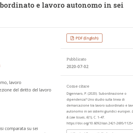
bordinato e lavoro autonomo in sei
PDF (English)
Pubblicato
4
2020-07-02
omo, lavoro
Come citare
ione del diritto del lavoro
Digennaro, P. (2020). Subordinazione o
dipendenza? Uno studio sulla linea di
demarcazione tra lavoro subordinato e lav
autonomo in sei sistemi giuridici europei.
& Law Issues
,
6
(1), C. 1–47.
https://doi.org/10.6092/issn.2421-2695/1125
lisi comparata su sei