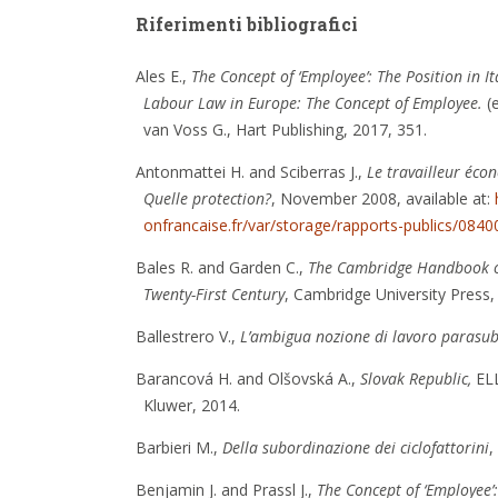
Riferimenti bibliografici
Ales E.,
The Concept of ‘Employee’: The Position in Ita
Labour Law in Europe: The Concept of Employee.
(
van Voss G., Hart Publishing, 2017, 351.
Antonmattei H. and Sciberras J.,
Le travailleur éc
Quelle protection?
, November 2008, available at:
onfrancaise.fr/var/storage/rapports-publics/084
Bales R. and Garden C.,
The Cambridge Handbook of
Twenty-First Century
, Cambridge University Press,
Ballestrero V.,
L’ambigua nozione di lavoro parasub
Barancová H. and Olšovská A.,
Slovak Republic,
ELL
Kluwer, 2014.
Barbieri M.,
Della subordinazione dei ciclofattorini
,
Benjamin J. and Prassl J.,
The Concept of ‘Employee’: