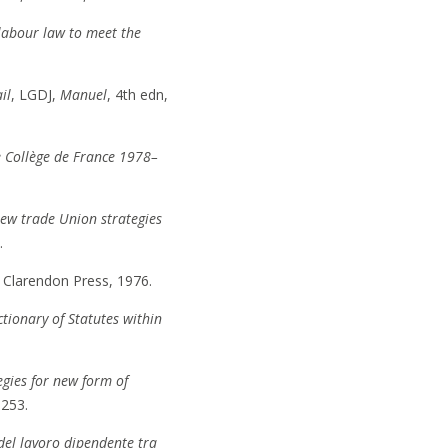
labour law to meet the
il
, LGDJ,
Manuel
, 4th edn,
he Collège de France 1978–
ew trade Union strategies
.
 Clarendon Press, 1976.
ctionary of Statutes within
gies for new form of
-253.
e del lavoro dipendente tra