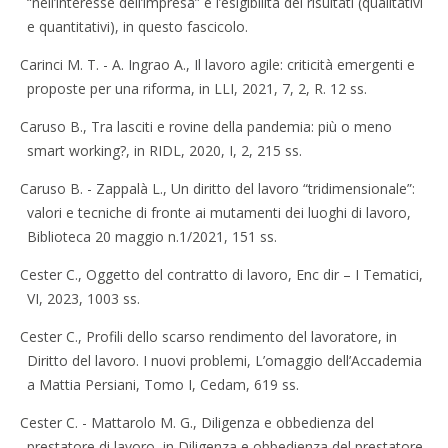
“nell’interesse dell’impresa” e l’esigibilità dei risultati (qualitativi
e quantitativi), in questo fascicolo.
Carinci M. T. - A. Ingrao A., Il lavoro agile: criticità emergenti e
proposte per una riforma, in LLI, 2021, 7, 2, R. 12 ss.
Caruso B., Tra lasciti e rovine della pandemia: più o meno
smart working?, in RIDL, 2020, I, 2, 215 ss.
Caruso B. - Zappalà L., Un diritto del lavoro “tridimensionale”:
valori e tecniche di fronte ai mutamenti dei luoghi di lavoro,
Biblioteca 20 maggio n.1/2021, 151 ss.
Cester C., Oggetto del contratto di lavoro, Enc dir – I Tematici,
VI, 2023, 1003 ss.
Cester C., Profili dello scarso rendimento del lavoratore, in
Diritto del lavoro. I nuovi problemi, L’omaggio dell’Accademia
a Mattia Persiani, Tomo I, Cedam, 619 ss.
Cester C. - Mattarolo M. G., Diligenza e obbedienza del
prestatore di lavoro, in Diligenza e obbedienza del prestatore