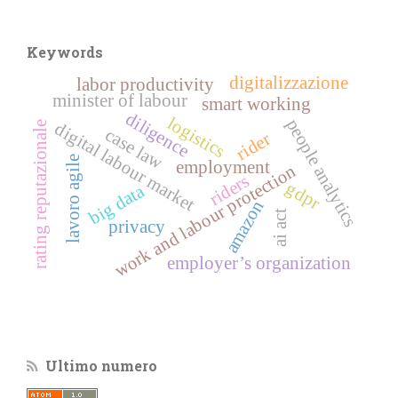
Keywords
digitalizzazione
labor productivity
minister of labour
smart working
diligence
logistics
people analytics
digital labour market
rating reputazionale
case law
rider
lavoro agile
employment
work and labour protection
riders
gdpr
big data
amazon
ai act
privacy
employer’s organization
Ultimo numero