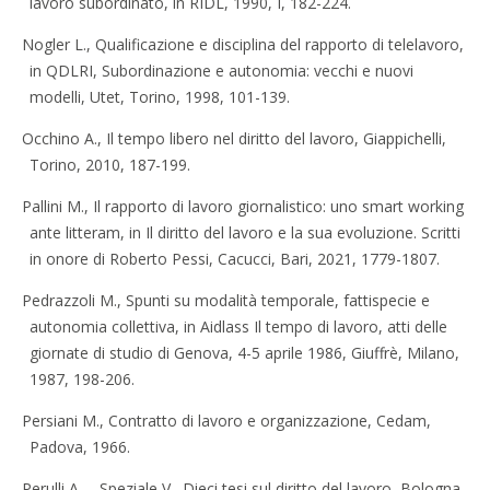
lavoro subordinato, in RIDL, 1990, I, 182-224.
Nogler L., Qualificazione e disciplina del rapporto di telelavoro,
in QDLRI, Subordinazione e autonomia: vecchi e nuovi
modelli, Utet, Torino, 1998, 101-139.
Occhino A., Il tempo libero nel diritto del lavoro, Giappichelli,
Torino, 2010, 187-199.
Pallini M., Il rapporto di lavoro giornalistico: uno smart working
ante litteram, in Il diritto del lavoro e la sua evoluzione. Scritti
in onore di Roberto Pessi, Cacucci, Bari, 2021, 1779-1807.
Pedrazzoli M., Spunti su modalità temporale, fattispecie e
autonomia collettiva, in Aidlass Il tempo di lavoro, atti delle
giornate di studio di Genova, 4-5 aprile 1986, Giuffrè, Milano,
1987, 198-206.
Persiani M., Contratto di lavoro e organizzazione, Cedam,
Padova, 1966.
Perulli A. – Speziale V., Dieci tesi sul diritto del lavoro, Bologna,