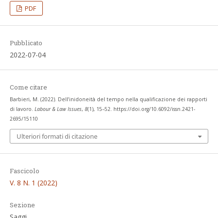
PDF
Pubblicato
2022-07-04
Come citare
Barbieri, M. (2022). Dell’inidoneità del tempo nella qualificazione dei rapporti
di lavoro.
Labour & Law Issues
,
8
(1), 15–52. https://doi.org/10.6092/issn.2421-
2695/15110
Ulteriori formati di citazione
Fascicolo
V. 8 N. 1 (2022)
Sezione
Saggi