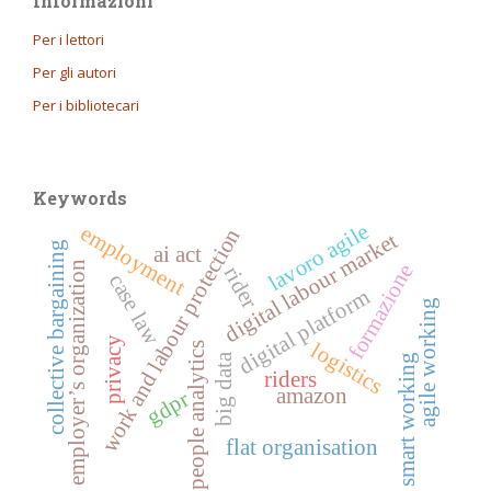
Informazioni
Per i lettori
Per gli autori
Per i bibliotecari
Keywords
lavoro agile
employment
work and labour protection
digital labour market
collective bargaining
ai act
employer’s organization
formazione
rider
case law
digital platform
agile working
privacy
logistics
people analytics
big data
smart working
riders
amazon
gdpr
flat organisation