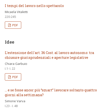
I tempi del lavoro nello spettacolo
Micaela Vitaletti
220-245
PDF
Idee
L'estensione dell'art. 36 Cost. al lavoro autonomo: tra
chiusure giurisprudenziali e aperture legislative
Chiara Garbuio
I.1- I. 22
PDF
… e se fosse ancor più “smart” lavorare soltanto quattro
giorni alla settimana?
Simone Varva
I.23 - I. 48